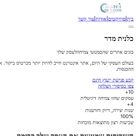
בית
|
פרויקטים
|
אודות
|
צור קשר
כלנית מדר
בונים אתרים שהם
מנועי צמיחה
לעסק שלך
בעולם העסקי של היום, אתר אינטרנט חייב להיות יותר מכרטיס ביקור. אני
ההכנסות.
קבע פגישת ייעוץ חינם
צפו בסיפורי הצלחה
10+
עסקים שחוו צמיחה דיגיטלית
4+
שנות יצירה, דיוק וחדשנות
100%
שביעות רצון מתוצאות מוכחות
השירותים שמניעים את העסק שלך קדימה